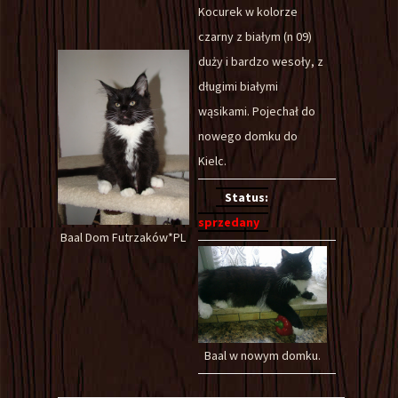
Kocurek w kolorze
czarny z białym (n 09)
duży i bardzo wesoły, z
długimi białymi
wąsikami. Pojechał do
nowego domku do
Kielc.
Status:
sprzedany
Baal Dom Futrzaków*PL
Baal w nowym domku.