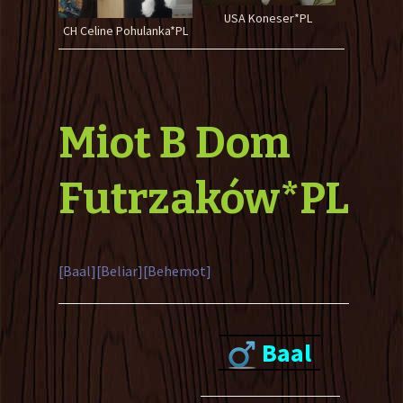
USA Koneser*PL
CH Celine Pohulanka*PL
Miot B Dom
Futrzaków*PL
[Baal]
[Beliar]
[Behemot]
Baal