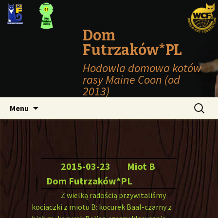
Dom
Futrzaków*PL
Hodowla domowa kotów
rasy Maine Coon (od
2013)
Przejdź
Szukaj:
Menu
do
treści
2015-03-23
Miot B
Dom Futrzaków*PL
Z wielką radością przywitaliśmy
kociaczki z miotu B: kocurek Baal-czarny z