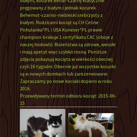
białym, kocurek Beliar-czarny klasycznie
pręgowany z białym i jednak kocurek
Behemot-czarno-niebieski srebrzysty z
białym. Rodzicami kociąt są CH Celine
Pohulanka*PL i USA Koneser*PL prawie
champion-brakuje 1 certyfikatu CAC (oboje z
naszej hodowli). Maleństwa są zdrowe, wesołe
i mają apetyt więc szybko rosną. Poniższe
zdjęcia pokazują kocięta w wielkości obecnej
czyli 16 tygodni. Obecnie już wszystkie kocurki
są w nowych domkach lub zarezerwowane.
Zapraszamy po nowe kociaki dopiero w roku
2016.
Przewidywany termin odbioru kociąt: 2015-06-
15