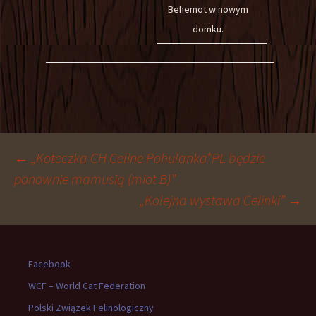
Behemot w nowym
domku.
Nawigacja
←
„Koteczka CH Celine Pohulanka*PL będzie
ponownie mamusią (miot B)”
„Kolejna wystawa Celinki”
→
wpisu
Facebook
WCF – World Cat Federation
Polski Związek Felinologiczny